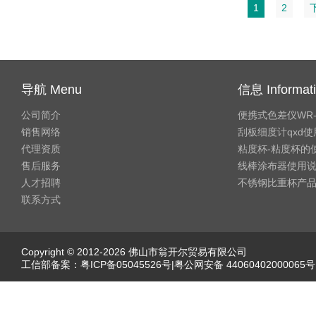
1
2
导航 Menu
信息 Informat
公司简介
便携式色差仪WR
销售网络
刮板细度计qxd
代理资质
粘度杯-粘度杯的
售后服务
线棒涂布器使用
人才招聘
不锈钢比重杯产
联系方式
Copyright © 2012-2026 佛山市翁开尔贸易有限公司
工信部备案：
粤ICP备05045526号
|粤公网安备 44060402000065号