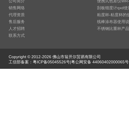
公司简介
便携式色差仪WR
销售网络
刮板细度计qxd
代理资质
粘度杯-粘度杯的
售后服务
线棒涂布器使用
人才招聘
不锈钢比重杯产
联系方式
Copyright © 2012-2026 佛山市翁开尔贸易有限公司
工信部备案：
粤ICP备05045526号
|粤公网安备 44060402000065号