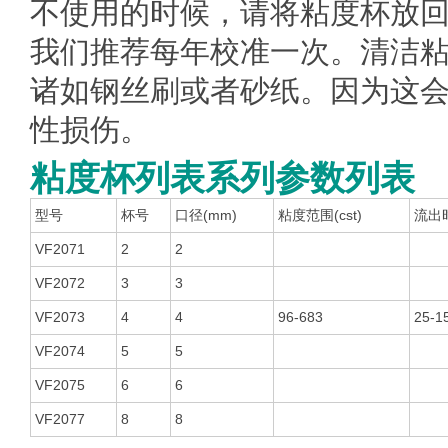
不使用的时候，请将粘度杯放
我们推荐每年校准一次。清洁
诸如钢丝刷或者砂纸。因为这
性损伤。
粘度杯列表系列参数列表
型号
杯号
口径(mm)
粘度范围(cst)
流出时
VF2071
2
2
VF2072
3
3
VF2073
4
4
96-683
25-1
VF2074
5
5
VF2075
6
6
VF2077
8
8