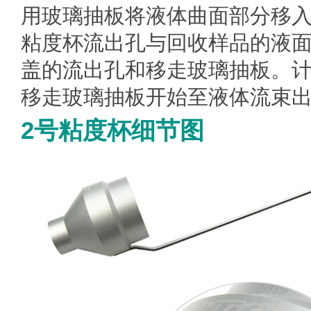
用玻璃抽板将液体曲面部分移
粘度杯流出孔与回收样品的液面
盖的流出孔和移走玻璃抽板。
移走玻璃抽板开始至液体流束
2号粘度杯细节图