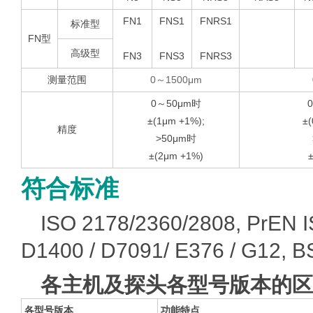
FN1
FNS1
FNRS1
标准型
FN型
高级型
FN3
FNS3
FNRS3
测量范围
0～1500μm
0～50μm时
±(1μm +1%);
±(
精度
>50μm时
±(2μm +1%)
符合标准
ISO 2178/2360/2808, PrEN I
D1400 / D7091/ E376 / G12
各主机及探头各型号版本的区
各型号版本
功能特点