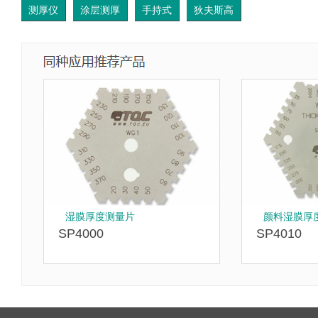
测厚仪
涂层测厚
手持式
狄夫斯高
湿膜厚度测量片
颜料湿膜厚
SP4000
SP4010