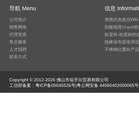
导航 Menu
信息 Informat
公司简介
便携式色差仪WR
销售网络
刮板细度计qxd
代理资质
粘度杯-粘度杯的
售后服务
线棒涂布器使用
人才招聘
不锈钢比重杯产
联系方式
Copyright © 2012-2026 佛山市翁开尔贸易有限公司
工信部备案：
粤ICP备05045526号
|粤公网安备 44060402000065号