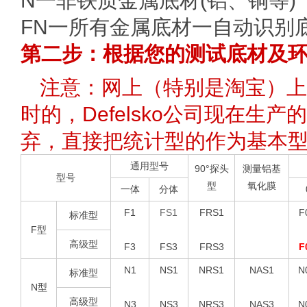
N一非铁质金属底材(铝、铜等)
FN一所有金属底材一自动识别
第二步：根据您的测试底材及
注意：网上（特别是淘宝）上
时的，Defelsko公司现在生
弃，直接把统计型的作为基本
通用型号
90°探头
测量铝基
型号
型
氧化膜
一体
分体
F1
FS1
FRS1
F
标准型
F型
高级型
F3
FS3
FRS3
F
N1
NS1
NRS1
NAS1
N
标准型
N型
高级型
N3
NS3
NRS3
NAS3
N