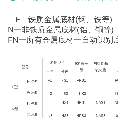
第一步：底材选择（您要测试
F一铁质金属底材(钢、铁等)
N一非铁质金属底材(铝、铜等)
FN一所有金属底材一自动识别
第二步：根据您的测试底材及
通用型号
90°探头
测量铝基
型号
型
氧化膜
一体
分体
F1
FS1
FRS1
F
标准型
F型
高级型
F3
FS3
FRS3
F
N1
NS1
NRS1
NAS1
N
标准型
N型
高级型
N3
NS3
NRS3
NAS3
N