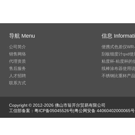
导航 Menu
信息 Informat
公司简介
便携式色差仪WR
销售网络
刮板细度计qxd
代理资质
粘度杯-粘度杯的
售后服务
线棒涂布器使用
人才招聘
不锈钢比重杯产
联系方式
Copyright © 2012-2026 佛山市翁开尔贸易有限公司
工信部备案：
粤ICP备05045526号
|粤公网安备 44060402000065号