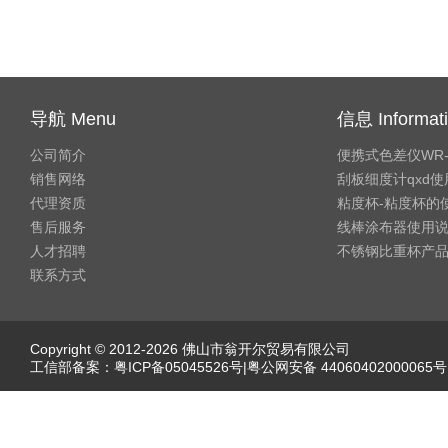
导航 Menu
信息 Informat
公司简介
便携式色差仪WR
销售网络
刮板细度计qxd
代理资质
粘度杯-粘度杯的
售后服务
线棒涂布器使用
人才招聘
不锈钢比重杯产
联系方式
Copyright © 2012-2026 佛山市翁开尔贸易有限公司
工信部备案：
粤ICP备05045526号
|粤公网安备 44060402000065号