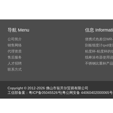
导航 Menu
信息 Informat
公司简介
便携式色差仪WR
销售网络
刮板细度计qxd
代理资质
粘度杯-粘度杯的
售后服务
线棒涂布器使用
人才招聘
不锈钢比重杯产
联系方式
Copyright © 2012-2026 佛山市翁开尔贸易有限公司
工信部备案：
粤ICP备05045526号
|粤公网安备 44060402000065号