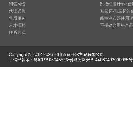
销售网络
刮板细度计qxd
代理资质
粘度杯-粘度杯的
售后服务
线棒涂布器使用
人才招聘
不锈钢比重杯产
联系方式
Copyright © 2012-2026 佛山市翁开尔贸易有限公司
工信部备案：
粤ICP备05045526号
|粤公网安备 44060402000065号