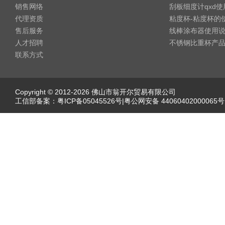
销售网络
刮板细度计qxd
代理资质
粘度杯-粘度杯的
售后服务
线棒涂布器使用
人才招聘
不锈钢比重杯产
联系方式
Copyright © 2012-2026 佛山市翁开尔贸易有限公司
工信部备案：
粤ICP备05045526号
|粤公网安备 44060402000065号