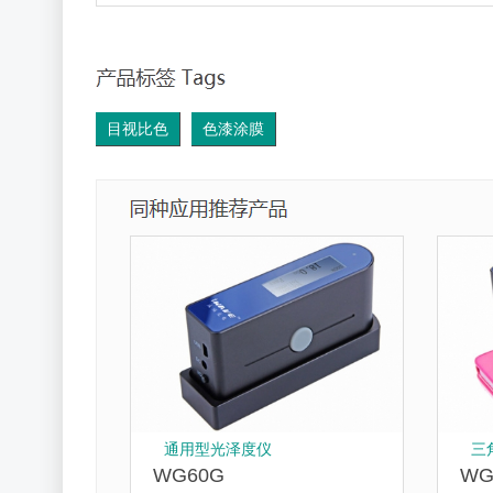
目视比色
色漆涂膜
通用型光泽度仪
三
WG60G
WG