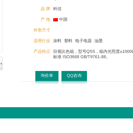
品 牌
科信
产 地
中国
外形尺寸
适用行业
涂料
塑料
电子电器
油墨
产品特点
目视比色箱，型号QSS，箱内光照度≥1000
标准 ISO3668 GB/T9761-88。
询价单
QQ咨询