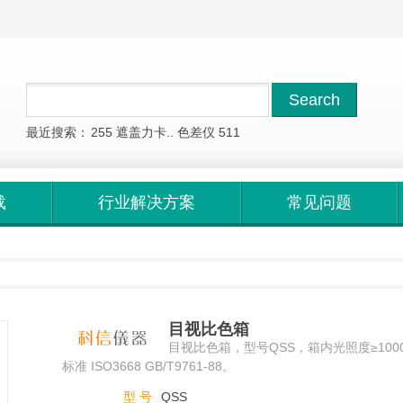
最近搜索：
255
遮盖力卡..
色差仪
511
载
行业解决方案
常见问题
目视比色箱
目视比色箱，型号QSS，箱内光照度≥100
标准 ISO3668 GB/T9761-88。
型 号
QSS